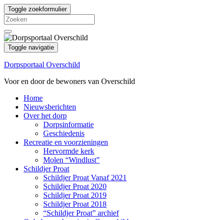
Toggle zoekformulier
Search
for:
Toggle navigatie
Dorpsportaal Overschild
Voor en door de bewoners van Overschild
Home
Nieuwsberichten
Over het dorp
Dorpsinformatie
Geschiedenis
Recreatie en voorzieningen
Hervormde kerk
Molen “Windlust”
Schildjer Proat
Schildjer Proat Vanaf 2021
Schildjer Proat 2020
Schildjer Proat 2019
Schildjer Proat 2018
“Schildjer Proat” archief